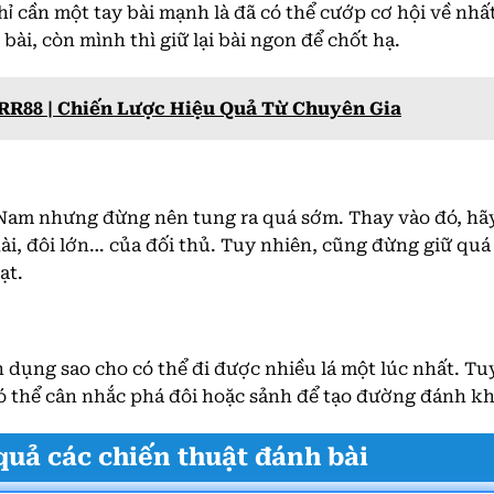
hỉ cần một tay bài mạnh là đã có thể cướp cơ hội về nhấ
 bài, còn mình thì giữ lại bài ngon để chốt hạ.
RR88 | Chiến Lược Hiệu Quả Từ Chuyên Gia
 Nam nhưng đừng nên tung ra quá sớm. Thay vào đó, hãy 
i, đôi lớn… của đối thủ. Tuy nhiên, cũng đừng giữ quá 
ạt.
 dụng sao cho có thể đi được nhiều lá một lúc nhất. Tu
có thể cân nhắc phá đôi hoặc sảnh để tạo đường đánh kh
quả các chiến thuật đánh bài