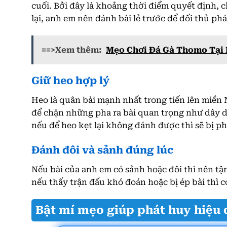
cuối. Bởi đây là khoảng thời điểm quyết định, c
lại, anh em nên đánh bài lẻ trước để đối thủ phá
==>Xem thêm:
Mẹo Chơi Đá Gà Thomo Tại 
Giữ heo hợp lý
Heo là quân bài mạnh nhất trong tiến lên miền
để chặn những pha ra bài quan trọng như dây dà
nếu để heo kẹt lại không đánh được thì sẽ bị ph
Đánh đôi và sảnh đúng lúc
Nếu bài của anh em có sảnh hoặc đôi thì nên tận
nếu thấy trận đấu khó đoán hoặc bị ép bài thì 
Bật mí mẹo giúp phát huy hiệu 