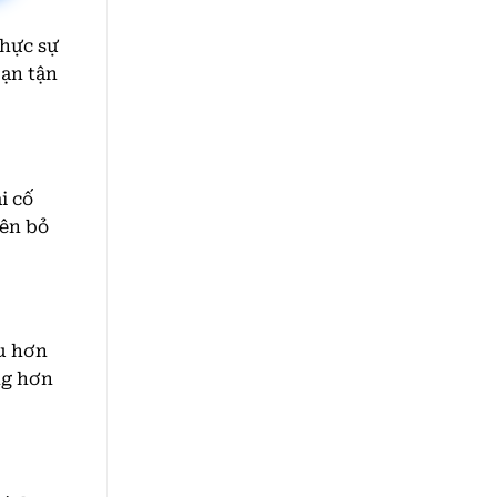
thực sự
bạn tận
i cố
yên bỏ
u hơn
ng hơn