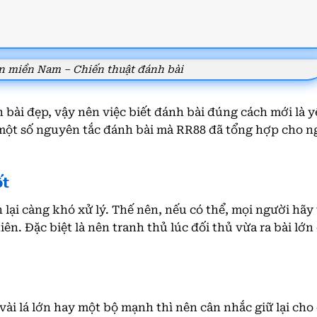
ên miền Nam – Chiến thuật đánh bài
bài đẹp, vậy nên việc biết đánh bài đúng cách mới là y
 một số nguyên tắc đánh bài mà RR88 đã tổng hợp cho n
ốt
 lại càng khó xử lý. Thế nên, nếu có thể, mọi người hãy
iên. Đặc biệt là nên tranh thủ lúc đối thủ vừa ra bài lớn
 vài lá lớn hay một bộ mạnh thì nên cân nhắc giữ lại cho