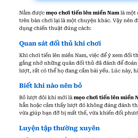
Nắm được
mẹo chơi tiến lên miền Nam
là một
trên bàn chơi lại là một chuyện khác. Vậy nên 
dụng chiến thuật đúng cách:
Quan sát đối thủ khi chơi
Khi chơi tiến lên miền Nam, việc để ý xem đối t
gắng nhớ những quân đối thủ đã đánh để đoán x
lượt, rất có thể họ đang cầm bài yếu. Lúc này, h
Biết khi nào nên bỏ
Bỏ lượt đôi khi mới là
mẹo chơi tiến lên miền
hẳn hoặc cảm thấy lượt đó không đáng đánh thì
vừa giúp bạn đỡ bị mất thế, vừa khiến đối phươ
Luyện tập thường xuyên