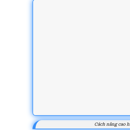
Cách nâng cao h