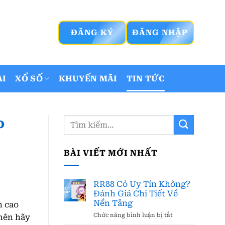
ĐĂNG KÝ
ĐĂNG NHẬP
ÀI
XỔ SỐ
KHUYẾN MÃI
TIN TỨC
o
BÀI VIẾT MỚI NHẤT
RR88 Có Uy Tín Không?
Đánh Giá Chi Tiết Về
Nền Tảng
h cao
Chức năng bình luận bị tắt
ở
 nên hãy
RR88