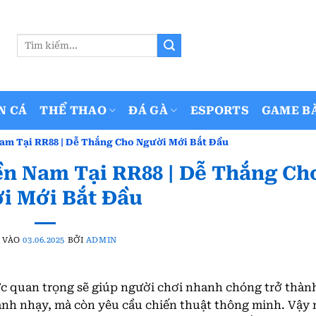
N CÁ
THỂ THAO
ĐÁ GÀ
ESPORTS
GAME B
am Tại RR88 | Dễ Thắng Cho Người Mới Bắt Đầu
ền Nam Tại RR88 | Dễ Thắng Ch
i Mới Bắt Đầu
 VÀO
03.06.2025
BỞI
ADMIN
ức quan trọng sẽ giúp người chơi nhanh chóng trở thàn
nhanh nhạy, mà còn yêu cầu chiến thuật thông minh. Vậy