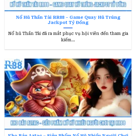
nghiệm giúp mỗi vòng quay đều liền mạch và
hứng thú.
Nổ Hũ Thần Tài RR88 – Game Quay Hũ Trúng
Mức thưởng hấp dẫn nhất
Jackpot Tỷ Đồng
Trò chơi
nổ hũ RR88
được thiết lập mức hoàn
Nổ hũ Thần Tài đã ra mắt phục vụ hội viên đến tham gia
trả hợp lý tạo điều kiện tăng cơ hội nhận
kiếm...
thưởng khủng. Tỷ lệ ổn định nên khách hàng
sẽ yên tâm trải nghiệm hơn.
Nhà cung cấp game đáng tin cậy
của nổ hũ RR88
Kho Báu Aztac – Siêu Phẩm Nổ Hũ Nhiều Người Chơi