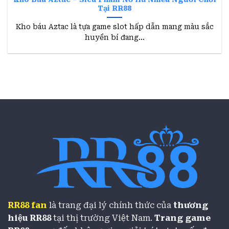
Tại RR88
Các đơn vị cung cấp nổ hũ RR88 đáng tin
Kho báu Aztac là tựa game slot hấp dẫn mang màu sắc
huyền bí đang...
Sảnh bắt tay với nhiều đơn vị phát triển game
có tên tuổi trên thị trường. Thành viên luôn
được tiếp cận với nhiều trò hấp dẫn, chỉn chu
về cả hình ảnh lẫn cơ chế vận hành:
JILI
Đây là cái tên khá thân thuộc với cộng đồng
yêu thích slot đổi thưởng. JILI đầu tư mạnh
vào nền tảng công nghệ giúp mỗi vòng quay
đều mượt mà và chân thực. Thêm vào đó hãng
còn thường xuyên tung ra trò mới với nhiều ý
tưởng táo bạo, đem đến nhiều điều mới lạ.
RR88
fan
là trang đại lý chính thức của
thương
hiệu RR88
tại thị trường Việt Nam.
Trang game
Pragmatic Play