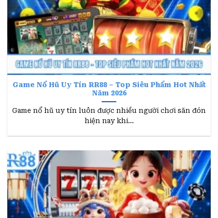
Game Nổ Hũ Uy Tín RR88 – Top Siêu Phẩm Hot Nhất
Lý do nổ hũ RR88 thành công thu hút khách hàng
Năm 2026
Game nổ hũ uy tín luôn được nhiều người chơi săn đón
Từ lâu sảnh đã được nhiều khách hàng lựa
hiện nay khi...
chọn làm địa điểm giải trí quen thuộc. Dưới đây
là nội dung bật mí chi tiết về ưu điểm của sảnh:
Trò chơi cam kết đạt chuẩn quốc tế, đa
dạng
Nền tảng quy tụ số lượng lớn game quay
thưởng với nhiều chủ đề khác nhau. Mỗi siêu