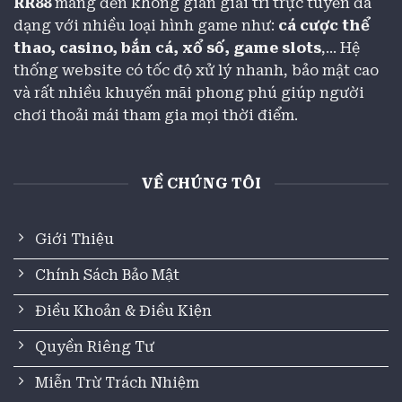
RR88
mang đến không gian giải trí trực tuyến đa
Sảnh
nổ hũ RR88
này gây ấn tượng với thiết
dạng với nhiều loại hình game như:
cá cược thể
kế đồ họa sống động cùng âm thanh sinh
thao, casino, bắn cá, xổ số, game slots
,... Hệ
động. Qua đó đem đến cảm giác giải trí rõ nét
thống website có tốc độ xử lý nhanh, bảo mật cao
nhất cho khách hàng. Tính năng săn thưởng
và rất nhiều khuyến mãi phong phú giúp người
được xây dựng sáng tạo giúp bạn có cơ hội
chơi thoải mái tham gia mọi thời điểm.
nhận thưởng hấp dẫn.
Thêm vào đó, có khá nhiều sản phẩm của PP
VỀ CHÚNG TÔI
được vinh danh trên thị trường quốc tế. Người
chơi hoàn toàn có thể yên tâm về các game tại
sảnh.
Giới Thiệu
Chính Sách Bảo Mật
MG
MG chủ yếu hướng đến phong cách cổ điển
Điều Khoản & Điều Kiện
nhưng vẫn giữ được sức hút riêng vì tỷ lệ
Quyền Riêng Tư
thưởng hấp dẫn. Hầu hết hội viên đều có thể
thử vận may và nhận về giá trị xứng đáng. Đơn
Miễn Trừ Trách Nhiệm
vị này cũng được đánh giá cao về sự minh