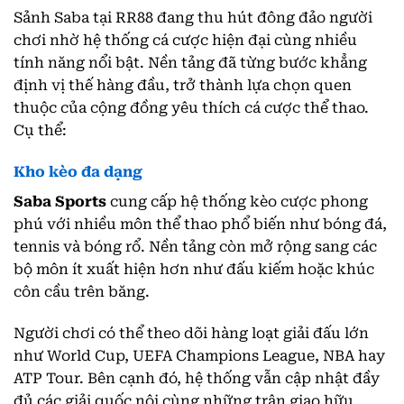
Sảnh Saba tại RR88 đang thu hút đông đảo người
chơi nhờ hệ thống cá cược hiện đại cùng nhiều
tính năng nổi bật. Nền tảng đã từng bước khẳng
định vị thế hàng đầu, trở thành lựa chọn quen
thuộc của cộng đồng yêu thích cá cược thể thao.
Cụ thể:
Kho kèo đa dạng
Saba Sports
cung cấp hệ thống kèo cược phong
phú với nhiều môn thể thao phổ biến như bóng đá,
tennis và bóng rổ. Nền tảng còn mở rộng sang các
bộ môn ít xuất hiện hơn như đấu kiếm hoặc khúc
côn cầu trên băng.
Người chơi có thể theo dõi hàng loạt giải đấu lớn
như World Cup, UEFA Champions League, NBA hay
ATP Tour. Bên cạnh đó, hệ thống vẫn cập nhật đầy
đủ các giải quốc nội cùng những trận giao hữu