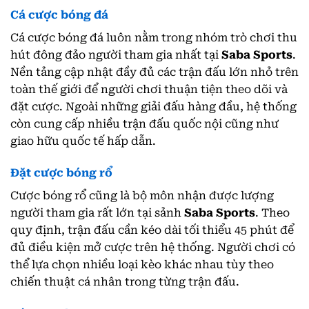
Cá cược bóng đá
Cá cược bóng đá luôn nằm trong nhóm trò chơi thu
hút đông đảo người tham gia nhất tại
Saba Sports
.
Nền tảng cập nhật đầy đủ các trận đấu lớn nhỏ trên
toàn thế giới để người chơi thuận tiện theo dõi và
đặt cược. Ngoài những giải đấu hàng đầu, hệ thống
còn cung cấp nhiều trận đấu quốc nội cũng như
giao hữu quốc tế hấp dẫn.
Đặt cược bóng rổ
Cược bóng rổ cũng là bộ môn nhận được lượng
người tham gia rất lớn tại sảnh
Saba Sports
. Theo
quy định, trận đấu cần kéo dài tối thiểu 45 phút để
đủ điều kiện mở cược trên hệ thống. Người chơi có
thể lựa chọn nhiều loại kèo khác nhau tùy theo
chiến thuật cá nhân trong từng trận đấu.