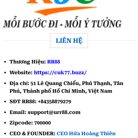
LIÊN HỆ
Thương Hiệu:
RR88
Website:
https://cuk77.buzz/
Địa chỉ: 51 Lê Quang Chiểu, Phú Thạnh, Tân
Phú, Thành phố Hồ Chí Minh, Việt Nam
SĐT RR88: +84358879279
Email:
support@urr88.com
Zipcode: 700000
CEO & FOUNDER:
CEO Hứa Hoàng Thiên