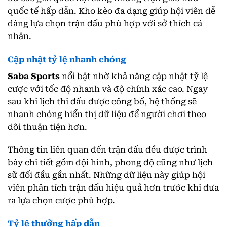
quốc tế hấp dẫn. Kho kèo đa dạng giúp hội viên dễ
dàng lựa chọn trận đấu phù hợp với sở thích cá
nhân.
Cập nhật tỷ lệ nhanh chóng
Saba Sports
nổi bật nhờ khả năng cập nhật tỷ lệ
cược với tốc độ nhanh và độ chính xác cao. Ngay
sau khi lịch thi đấu được công bố, hệ thống sẽ
nhanh chóng hiển thị dữ liệu để người chơi theo
dõi thuận tiện hơn.
Thông tin liên quan đến trận đấu đều được trình
bày chi tiết gồm đội hình, phong độ cũng như lịch
sử đối đầu gần nhất. Những dữ liệu này giúp hội
viên phân tích trận đấu hiệu quả hơn trước khi đưa
ra lựa chọn cược phù hợp.
Tỷ lệ thưởng hấp dẫn