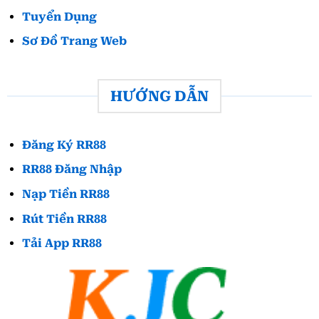
Tuyển Dụng
Sơ Đồ Trang Web
HƯỚNG DẪN
Đăng Ký RR88
RR88 Đăng Nhập
Nạp Tiền RR88
Rút Tiền RR88
Tải App RR88