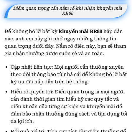
Điểm quan trọng cần nắm rõ khi nhận khuyến mãi
RR88
Để không bỏ lỡ bất kỳ
khuyến mãi RR88
hấp dẫn
nào, anh em hãy ghi nhớ ngay những thông tin
quan trọng dưới đây. Nắm rõ điều này, bạn sẽ tham
gia nhận thưởng được suôn sẻ và an toàn:
Cập nhật liên tục: Mọi người cần thường xuyên
theo dõi thông báo từ nhà cái để không bỏ lỡ bất
kỳ ưu đãi hấp dẫn trên hệ thống.
Hiểu rõ quyền lợi: Điều quan trọng là mọi người
cần dành thời gian tìm hiểu kỹ các quy tắc và
điều khoản của từng sự kiện và khuyến mãi để
đảm bảo nhận thưởng đúng cách và tận dụng tối
đa lợi ích.
Đổi quà giá trị: Tích cực tích lũy điểm thưởng để