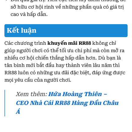
sở hữu cơ hội rinh về những phần quà có giá trị
cao và hấp dẫn.
Kết luận
Các chương trình
khuyến mãi RR88
không chỉ
giúp người chơi có thể tối ưu chi phí mà còn mở ra
nhiều cơ hội chiến thắng hấp dẫn hơn. Dù bạn là
tân binh mới bắt đầu hay thành viên lâu năm thì
RR88 luôn có những ưu đãi đặc biệt, đáp ứng được
mọi yêu cầu của người chơi.
Xem thêm:
Hứa Hoàng Thiên –
CEO Nhà Cái RR88 Hàng Đầu Châu
Á