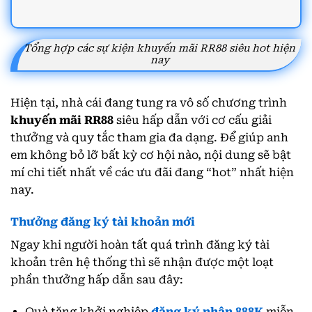
Tổng hợp các sự kiện khuyến mãi RR88 siêu hot hiện
nay
Hiện tại, nhà cái đang tung ra vô số chương trình
khuyến mãi RR88
siêu hấp dẫn với cơ cấu giải
thưởng và quy tắc tham gia đa dạng. Để giúp anh
em không bỏ lỡ bất kỳ cơ hội nào, nội dung sẽ bật
mí chi tiết nhất về các ưu đãi đang “hot” nhất hiện
nay.
Thưởng đăng ký tài khoản mới
Ngay khi người hoàn tất quá trình đăng ký tài
khoản trên hệ thống thì sẽ nhận được một loạt
phần thưởng hấp dẫn sau đây:
Quà tặng khởi nghiệp
đăng ký nhận 888K
miễn