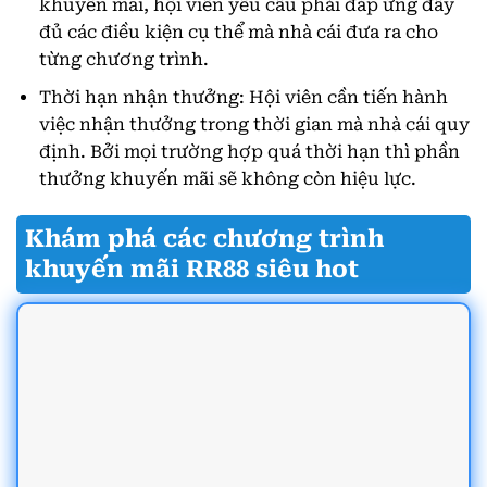
khuyến mãi, hội viên yêu cầu phải đáp ứng đầy
đủ các điều kiện cụ thể mà nhà cái đưa ra cho
từng chương trình.
Thời hạn nhận thưởng: Hội viên cần tiến hành
việc nhận thưởng trong thời gian mà nhà cái quy
định. Bởi mọi trường hợp quá thời hạn thì phần
thưởng khuyến mãi sẽ không còn hiệu lực.
Khám phá các chương trình
khuyến mãi RR88 siêu hot