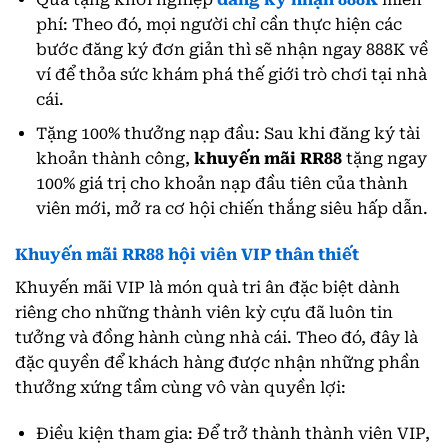
phí: Theo đó, mọi người chỉ cần thực hiện các
bước đăng ký đơn giản thì sẽ nhận ngay 888K về
ví để thỏa sức khám phá thế giới trò chơi tại nhà
cái.
Tặng 100% thưởng nạp đầu: Sau khi đăng ký tài
khoản thành công,
khuyến mãi RR88
tặng ngay
100% giá trị cho khoản nạp đầu tiên của thành
viên mới, mở ra cơ hội chiến thắng siêu hấp dẫn.
Khuyến mãi RR88 hội viên VIP thân thiết
Khuyến mãi VIP là món quà tri ân đặc biệt dành
riêng cho những thành viên kỳ cựu đã luôn tin
tưởng và đồng hành cùng nhà cái. Theo đó, đây là
đặc quyền để khách hàng được nhận những phần
thưởng xứng tầm cùng vô vàn quyền lợi:
Điều kiện tham gia: Để trở thành thành viên VIP,