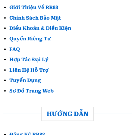
Giới Thiệu Về RR88
Chính Sách Bảo Mật
Điều Khoản & Điều Kiện
Quyền Riêng Tư
FAQ
Hợp Tác Đại Lý
Liên Hệ Hỗ Trợ
Tuyển Dụng
Sơ Đồ Trang Web
HƯỚNG DẪN
Đăng Ký RR88