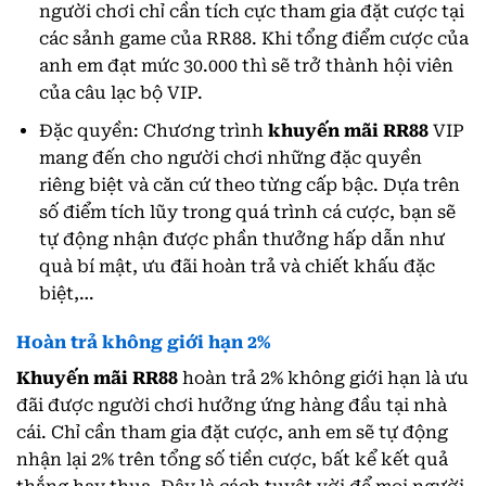
người chơi chỉ cần tích cực tham gia đặt cược tại
các sảnh game của RR88. Khi tổng điểm cược của
anh em đạt mức 30.000 thì sẽ trở thành hội viên
của câu lạc bộ VIP.
Đặc quyền: Chương trình
khuyến mãi RR88
VIP
mang đến cho người chơi những đặc quyền
riêng biệt và căn cứ theo từng cấp bậc. Dựa trên
số điểm tích lũy trong quá trình cá cược, bạn sẽ
tự động nhận được phần thưởng hấp dẫn như
quà bí mật, ưu đãi hoàn trả và chiết khấu đặc
biệt,…
Hoàn trả không giới hạn 2%
Khuyến mãi RR88
hoàn trả 2% không giới hạn là ưu
đãi được người chơi hưởng ứng hàng đầu tại nhà
cái. Chỉ cần tham gia đặt cược, anh em sẽ tự động
nhận lại 2% trên tổng số tiền cược, bất kể kết quả