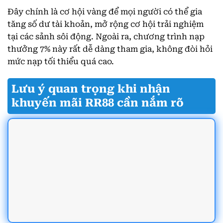
Đây chính là cơ hội vàng để mọi người có thể gia
tăng số dư tài khoản, mở rộng cơ hội trải nghiệm
tại các sảnh sôi động. Ngoài ra, chương trình nạp
thưởng 7% này rất dễ dàng tham gia, không đòi hỏi
mức nạp tối thiểu quá cao.
Lưu ý quan trọng khi nhận
khuyến mãi RR88 cần nắm rõ