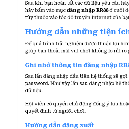
Sau khi bạn hoàn tất các dữ liệu yêu cầu hãy
hãy bấm vào mục
đăng nhập RR88
ở cuối đ
tùy thuộc vào tốc độ truyền internet của bạ
Hướng dẫn những tiện ích
Để quá trình trải nghiệm được thuận lợi hơn
giúp bạn thoải mái vui chơi không lo rủi ro 
Ghi nhớ thông tin đăng nhập RR
Sau lần đăng nhập đầu tiên hệ thống sẽ gợi 
password. Như vậy lần sau đăng nhập hệ thố
dữ liệu.
Hội viên có quyền chủ động đồng ý lưu hoặ
quyết định từ người chơi.
Hướng dẫn đăng xuất