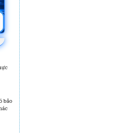
hực
có bảo
hác