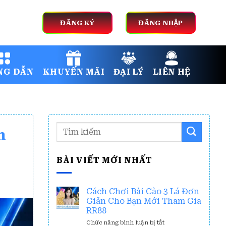
ĐĂNG KÝ
ĐĂNG NHẬP
NG DẪN
KHUYẾN MÃI
ĐẠI LÝ
LIÊN HỆ
n
BÀI VIẾT MỚI NHẤT
Cách Chơi Bài Cào 3 Lá Đơn
Giản Cho Bạn Mới Tham Gia
RR88
ở
Chức năng bình luận bị tắt