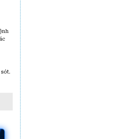
lệnh
ác
sót.