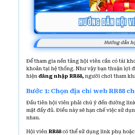
Hướng dẫn hộ
Để tham gia nền tảng hội viên cần có tài k
khoản tại hệ thống. Như vậy bạn thuận lợi 
hiện
đăng nhập RR88,
người chơi tham kh
Bước 1: Chọn địa chỉ web RR88 c
Đầu tiên hội viên phải chú ý đến đường lin
mật đầy đủ. Điều này sẽ hạn chế việc sử dụ
nhau.
Hội viên
RR88
có thể sử dụng link phụ hoặc 