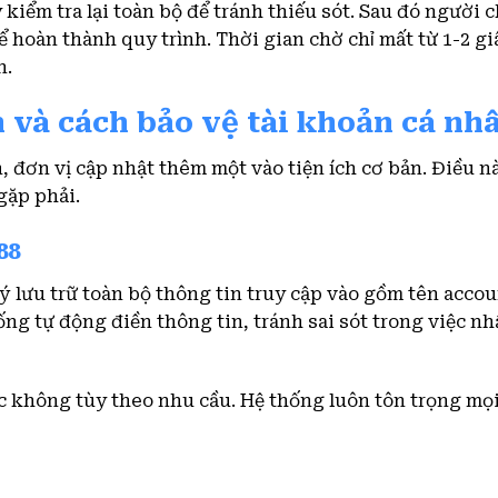
 kiểm tra lại toàn bộ để tránh thiếu sót. Sau đó người 
ể hoàn thành quy trình. Thời gian chờ chỉ mất từ 1-2 gi
n.
 và cách bảo vệ tài khoản cá nh
, đơn vị cập nhật thêm một vào tiện ích cơ bản. Điều n
gặp phải.
88
ý lưu trữ toàn bộ thông tin truy cập vào gồm tên accou
ng tự động điền thông tin, tránh sai sót trong việc n
c không tùy theo nhu cầu. Hệ thống luôn tôn trọng mọ