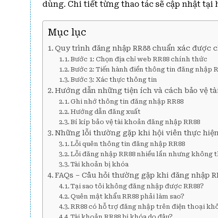
dùng. Chi tiết từng thao tác sẽ cập nhật tại
Mục lục
Quy trình đăng nhập RR88 chuẩn xác được c
Bước 1: Chọn địa chỉ web RR88 chính thức
Bước 2: Tiến hành điền thông tin đăng nhập 
Bước 3: Xác thực thông tin
Hướng dẫn những tiện ích và cách bảo vệ tà
Ghi nhớ thông tin đăng nhập RR88
Hướng dẫn đăng xuất
Bí kíp bảo vệ tài khoản đăng nhập RR88
Những lỗi thường gặp khi hội viên thực hiệ
Lỗi quên thông tin đăng nhập RR88
Lỗi đăng nhập RR88 nhiều lần nhưng không 
Tài khoản bị khóa
FAQs – Câu hỏi thường gặp khi đăng nhập R
Tại sao tôi không đăng nhập được RR88?
Quên mật khẩu RR88 phải làm sao?
RR88 có hỗ trợ đăng nhập trên điện thoại k
Tài khoản RR88 bị khóa do đâu?