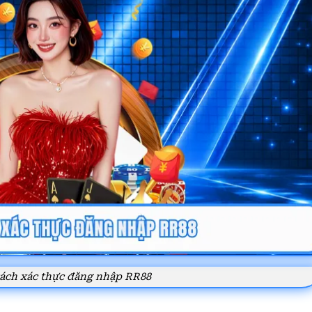
cách xác thực đăng nhập RR88