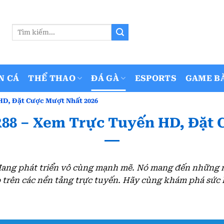
N CÁ
THỂ THAO
ĐÁ GÀ
ESPORTS
GAME B
HD, Đặt Cược Mượt Nhất 2026
88 – Xem Trực Tuyến HD, Đặt 
n đang phát triển vô cùng mạnh mẽ. Nó mang đến những m
ếp trên các nền tảng trực tuyến. Hãy cùng khám phá sức 