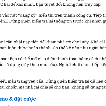
ứ hai để xác minh, bạn tuyệt đối không nên truy cập.
 vào nút “đăng ký” hiển thị trên thanh công cụ. Tiếp 
ên… Đừng quên kiểm tra lại thông tin trước khi nhấn g
hơi cần phải nạp tiền để khám phá trò chơi này. Nhà c
 bạn luôn được hoàn thành. Có thể kể đến như ngân hàng,
sau: Bạn có thể mở giao diện thanh toán bằng cách nhấ
 sử dụng (tùy theo nhu cầu). Người chơi chọn tiếp kê
biểu mẫu trang yêu cầu. Đừng quên kiểm tra lại dữ liệu
tài khoản mà nhà cái chia sẻ cho bạn, không sử dụng tà
omo & đặt cược