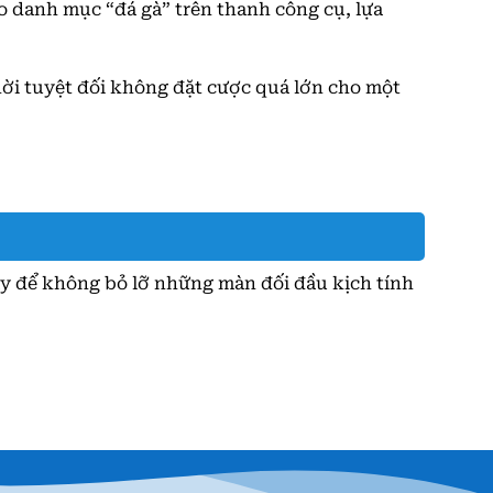
o danh mục “đá gà” trên thanh công cụ, lựa
hời tuyệt đối không đặt cược quá lớn cho một
y để không bỏ lỡ những màn đối đầu kịch tính