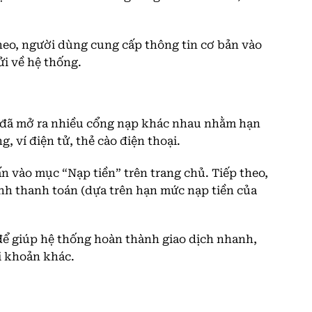
theo, người dùng cung cấp thông tin cơ bản vào
ửi về hệ thống.
ái đã mở ra nhiều cổng nạp khác nhau nhằm hạn
 ví điện tử, thẻ cào điện thoại.
n vào mục “Nạp tiền” trên trang chủ. Tiếp theo,
nh thanh toán (dựa trên hạn mức nạp tiền của
 để giúp hệ thống hoàn thành giao dịch nhanh,
i khoản khác.