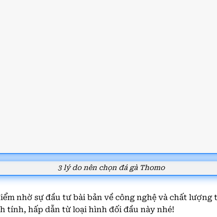
3 lý do nên chọn đá gà Thomo
iểm nhờ sự đầu tư bài bản về công nghệ và chất lượng 
h tính, hấp dẫn từ loại hình đối đầu này nhé!