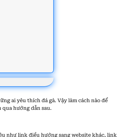
hững ai yêu thích đá gà. Vậy làm cách nào để
ểu qua hướng dẫn sau.
iệu như link điều hướng sang website khác, link