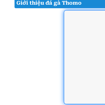
Giới thiệu đá gà Thomo