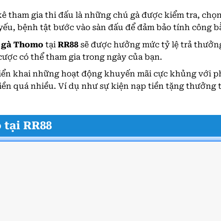
 tham gia thi đấu là những chú gà được kiểm tra, chọn 
ếu, bệnh tật bước vào sàn đấu để đảm bảo tính công b
 gà Thomo
tại
RR88
sẽ được hưởng mức tỷ lệ trả thưởng
cược có thể tham gia trong ngày của bạn.
ển khai những hoạt động khuyến mãi cực khủng với phần
ền quá nhiều. Ví dụ như sự kiện nạp tiền tặng thưởng 
 tại RR88