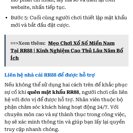
website, nhấn tiếp tục.
Bước 5: Cuối cùng người chơi thiết lập mật khẩu
mới và bắt đầu đặt cược.
==>Xem thêm:
Mẹo Chơi Xổ Số Miền Nam
Tại RR88 | Kinh Nghiệm Cao Thủ Lâu Năm Bổ
Ích
Liên hệ nhà cái RR88 để được hỗ trợ
Nếu không thể sử dụng hai cách trên để khắc phục
sự cố khi
quên mật khẩu RR88
, người chơi cần liên
hệ với đơn vị để được hỗ trợ. Nhân viên thuộc bộ
phận chăm sóc khách hàng hoạt động 24/7. Với
chuyên môn cao và sự thành thục trong công việc,
họ sẽ xác minh thông tin và giúp bạn lấy lại quyền
truy cập nhanh chóng.