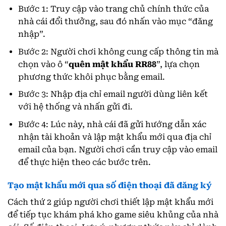
Bước 1: Truy cập vào trang chủ chính thức của
nhà cái đổi thưởng, sau đó nhấn vào mục “đăng
nhập”.
Bước 2: Người chơi không cung cấp thông tin mà
chọn vào ô “
quên mật khẩu RR88
”, lựa chọn
phương thức khôi phục bằng email.
Bước 3: Nhập địa chỉ email người dùng liên kết
với hệ thống và nhấn gửi đi.
Bước 4: Lúc này, nhà cái đã gửi hướng dẫn xác
nhận tài khoản và lập mật khẩu mới qua địa chỉ
email của bạn. Người chơi cần truy cập vào email
để thực hiện theo các bước trên.
Tạo mật khẩu mới qua số điện thoại đã đăng ký
Cách thứ 2 giúp người chơi thiết lập mật khẩu mới
để tiếp tục khám phá kho game siêu khủng của nhà