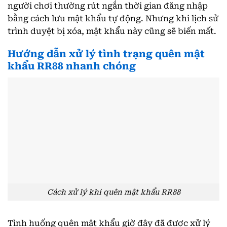
người chơi thường rút ngắn thời gian đăng nhập
bằng cách lưu mật khẩu tự động. Nhưng khi lịch sử
trình duyệt bị xóa, mật khẩu này cũng sẽ biến mất.
Hướng dẫn xử lý tình trạng quên mật
khẩu RR88 nhanh chóng
Cách xử lý khi quên mật khẩu RR88
Tình huống quên mật khẩu giờ đây đã được xử lý