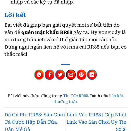
nhập và các ký tự đã nhập.
Lời kết
Bài viết đã giúp bạn giải quyết mọi sự bất tiện do
vấn đề
quên mật khẩu RR88
gây ra. Hy vọng đây là
nội dung hữu ích và có thể giải đáp mọi câu hỏi.
Đừng ngại ngần liên hệ với nhà cái RR88 nếu bạn có
thắc mắc!
Bài viết này được đăng trong
Tin Tức RR88
. Đánh dấu
liên kết
thường trực
.
Đá Gà Phi RR88: Sân Chơi
Link Vào RR88 | Cập Nhật
Cá Cược Hấp Dẫn Của
Link Vào Sân Chơi Uy Tín
Dân Mê Gà
2026