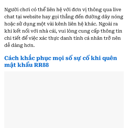
Người chơi có thể liên hệ với đơn vị thông qua live
chat tại website hay gọi thẳng đến đường dây nóng
hoặc sử dụng một vài kênh liên hệ khác. Ngoài ra
khi kết nối với nhà cái, vui lòng cung cấp thông tin
chi tiết để việc xác thực danh tính cá nhân trở nên
dễ dàng hơn.
Cách khắc phục mọi số sự cố khi quên
mật khẩu RR88