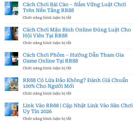
Là
Cách Chơi Bài Cào – Nắm Vững Luật Chơi
Giải
Tảng
Gì?
Trí
Trên Nền Tảng RR88
Khám
Được
Chức năng bình luận bị tắt
ở
Phá
Ưa
Cách
Nền
Chuộng
Chơi
Cách Chơi Mậu Binh Online Đúng Luật Cho
Tảng
Số
Bài
Được
Hội Viên Tại RR88
1
Cào
Yêu
2026
Chức năng bình luận bị tắt
ở
–
Thích
Cách
Nắm
Hàng
Chơi
Cách Chơi Phỏm – Hướng Dẫn Tham Gia
Vững
Đầu
Mậu
Luật
Game Online Tại RR88
Binh
Chơi
Chức năng bình luận bị tắt
ở
Online
Trên
Cách
Đúng
Nền
Chơi
RR88 Có Lừa Đảo Không? Đánh Giá Chuẩn
Luật
Tảng
Phỏm
Cho
100% Cho Người Mới
RR88
–
Hội
Chức năng bình luận bị tắt
ở
Hướng
Viên
RR88
Dẫn
Tại
Có
Link Vào RR88 | Cập Nhật Link Vào Sân Chơi
Tham
RR88
Lừa
Gia
Uy Tín 2026
Đảo
Game
Chức năng bình luận bị tắt
ở
Không?
Online
Link
Đánh
Tại
Vào
Giá
RR88
RR88
Chuẩn