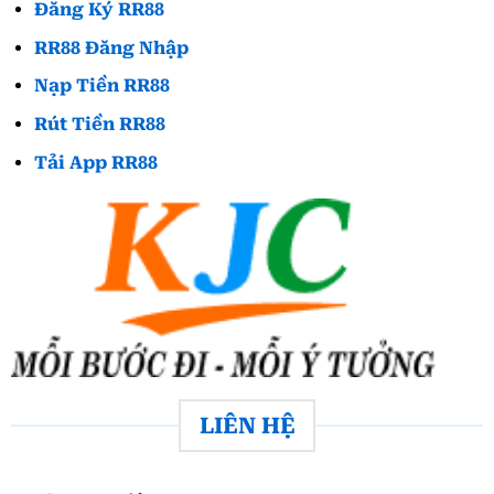
Đăng Ký RR88
RR88 Đăng Nhập
Nạp Tiền RR88
Rút Tiền RR88
Tải App RR88
LIÊN HỆ