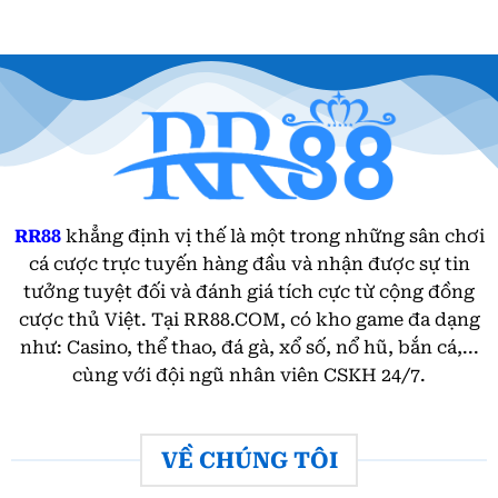
|
100%
Cập
Cho
Nhật
Người
Link
Mới
Vào
Sân
Chơi
Uy
Tín
2026
RR88
khẳng định vị thế là một trong những sân chơi
cá cược trực tuyến hàng đầu và nhận được sự tin
tưởng tuyệt đối và đánh giá tích cực từ cộng đồng
cược thủ Việt. Tại RR88.COM, có kho game đa dạng
như: Casino, thể thao, đá gà, xổ số, nổ hũ, bắn cá,...
cùng với đội ngũ nhân viên CSKH 24/7.
VỀ CHÚNG TÔI