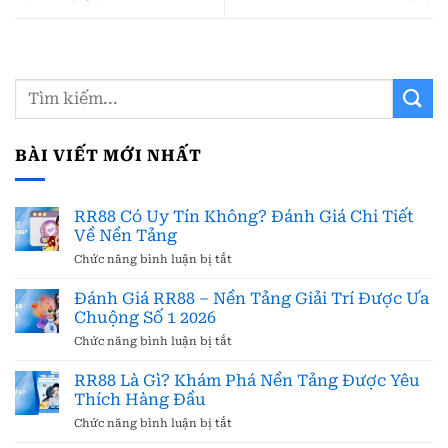
BÀI VIẾT MỚI NHẤT
RR88 Có Uy Tín Không? Đánh Giá Chi Tiết
Về Nền Tảng
Chức năng bình luận bị tắt
ở
RR88
Có
Đánh Giá RR88 – Nền Tảng Giải Trí Được Ưa
Uy
Chuộng Số 1 2026
Tín
Chức năng bình luận bị tắt
ở
Không?
Đánh
Đánh
Giá
RR88 Là Gì? Khám Phá Nền Tảng Được Yêu
Giá
RR88
Chi
Thích Hàng Đầu
–
Tiết
Chức năng bình luận bị tắt
ở
Nền
Về
RR88
Tảng
Nền