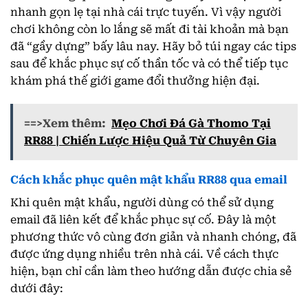
nhanh gọn lẹ tại nhà cái trực tuyến. Vì vậy người
chơi không còn lo lắng sẽ mất đi tài khoản mà bạn
đã “gầy dựng” bấy lâu nay. Hãy bỏ túi ngay các tips
sau để khắc phục sự cố thần tốc và có thể tiếp tục
khám phá thế giới game đổi thưởng hiện đại.
==>Xem thêm:
Mẹo Chơi Đá Gà Thomo Tại
RR88 | Chiến Lược Hiệu Quả Từ Chuyên Gia
Cách khắc phục quên mật khẩu RR88 qua email
Khi quên mật khẩu, người dùng có thể sử dụng
email đã liên kết để khắc phục sự cố. Đây là một
phương thức vô cùng đơn giản và nhanh chóng, đã
được ứng dụng nhiều trên nhà cái. Về cách thực
hiện, bạn chỉ cần làm theo hướng dẫn được chia sẻ
dưới đây: