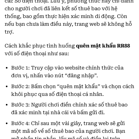
cái: Số điện thoại. Lưu ý, phương thức này chỉ dành
cho người chơi đã liên kết số thuê bao với hệ
thống, bao gồm thực hiện xác minh di động. Còn
nếu bạn chưa làm điều này, trang web sẽ không hỗ
trợ.
Cách khắc phục tình huống
quên mật khẩu RR88
với số điện thoại như sau:
Bước 1: Truy cập vào website chính thức của
đơn vị, nhấn vào nút “đăng nhập”.
Bước 2: Bấm chọn “quên mật khẩu” và chọn cách
khôi phục qua số điện thoại cá nhân.
Bước 3: Người chơi điền chính xác số thuê bao
đã xác minh tại nhà cái và bấm gửi đi.
Bước 4: Chỉ sau một vài giây, trang web sẽ gửi
một mã số về số thuê bao của người chơi. Bạn
mở phần tin nhắn, lấy mã số và điền lại trên