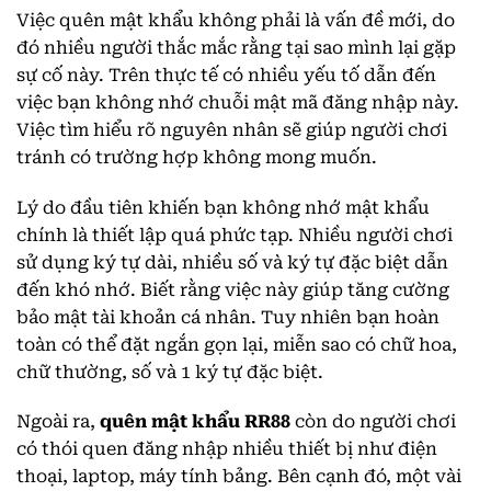
Việc quên mật khẩu không phải là vấn đề mới, do
đó nhiều người thắc mắc rằng tại sao mình lại gặp
sự cố này. Trên thực tế có nhiều yếu tố dẫn đến
việc bạn không nhớ chuỗi mật mã đăng nhập này.
Việc tìm hiểu rõ nguyên nhân sẽ giúp người chơi
tránh có trường hợp không mong muốn.
Lý do đầu tiên khiến bạn không nhớ mật khẩu
chính là thiết lập quá phức tạp. Nhiều người chơi
sử dụng ký tự dài, nhiều số và ký tự đặc biệt dẫn
đến khó nhớ. Biết rằng việc này giúp tăng cường
bảo mật tài khoản cá nhân. Tuy nhiên bạn hoàn
toàn có thể đặt ngắn gọn lại, miễn sao có chữ hoa,
chữ thường, số và 1 ký tự đặc biệt.
Ngoài ra,
quên mật khẩu RR88
còn do người chơi
có thói quen đăng nhập nhiều thiết bị như điện
thoại, laptop, máy tính bảng. Bên cạnh đó, một vài