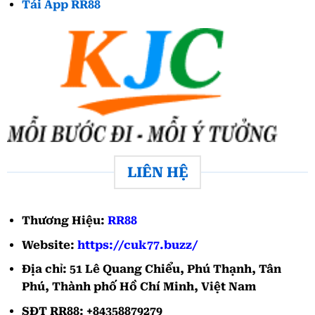
Tải App RR88
LIÊN HỆ
Thương Hiệu:
RR88
Website:
https://cuk77.buzz/
Địa chỉ: 51 Lê Quang Chiểu, Phú Thạnh, Tân
Phú, Thành phố Hồ Chí Minh, Việt Nam
SĐT RR88: +84358879279