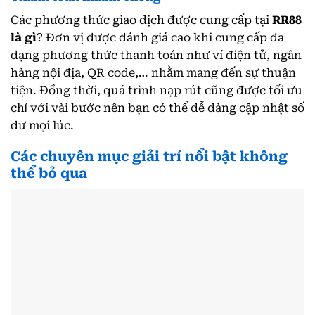
Các phương thức giao dịch được cung cấp tại
RR88
là gì
? Đơn vị được đánh giá cao khi cung cấp đa
dạng phương thức thanh toán như ví điện tử, ngân
hàng nội địa, QR code,… nhằm mang đến sự thuận
tiện. Đồng thời, quá trình nạp rút cũng được tối ưu
chỉ với vài bước nên bạn có thể dễ dàng cập nhật số
dư mọi lúc.
Các chuyên mục giải trí nổi bật không
thể bỏ qua