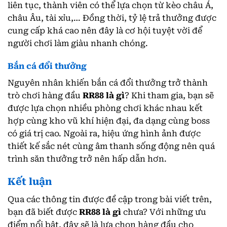
liên tục, thành viên có thể lựa chọn từ kèo châu Á,
châu Âu, tài xỉu,… Đồng thời, tỷ lệ trả thưởng được
cung cấp khá cao nên đây là cơ hội tuyệt vời để
người chơi làm giàu nhanh chóng.
Bắn cá đổi thưởng
Nguyên nhân khiến bắn cá đổi thưởng trở thành
trò chơi hàng đầu
RR88 là gì
? Khi tham gia, bạn sẽ
được lựa chọn nhiều phòng chơi khác nhau kết
hợp cùng kho vũ khí hiện đại, đa dạng cùng boss
có giá trị cao. Ngoài ra, hiệu ứng hình ảnh được
thiết kế sắc nét cùng âm thanh sống động nên quá
trình săn thưởng trở nên hấp dẫn hơn.
Kết luận
Qua các thông tin được đề cập trong bài viết trên,
bạn đã biết được
RR88 là gì
chưa? Với những ưu
điểm nổi bật, đây sẽ là lựa chọn hàng đầu cho