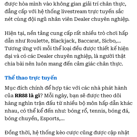
được hòa mình vào không gian giải trí chân thực,
đẳng cấp với hệ thống livestream trực tuyến sắc
nét cùng đội ngũ nhân viên Dealer chuyên nghiệp.
Hiện tại, nền tảng cung cấp rất nhiều trò chơi hấp
dẫn như Roulette, Blackjack, Baccarat, Sicbo,…
Tương ứng với mỗi thể loại đều được thiết kế hiện
đại và có các Dealer chuyên nghiệp, là người thật
chia bài nên luôn mang đến cảm giác chân thực.
Thể thao trực tuyến
Mục đích chính để hợp tác với các nhà phát hành
của
RR88 là gì
? Mỗi ngày, bạn sẽ được theo dõi
hàng nghìn trận đấu từ nhiều bộ môn hấp dẫn khác
nhau, có thể kể đến như: bóng rổ, tennis, bóng đá,
bóng chuyền, Esports,…
Đồng thời, hệ thống kèo cược cũng được cập nhật