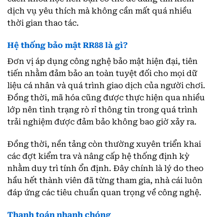
dịch vụ yêu thích mà không cần mất quá nhiều
thời gian thao tác.
Hệ thống bảo mật RR88 là gì?
Đơn vị áp dụng công nghệ bảo mật hiện đại, tiên
tiến nhằm đảm bảo an toàn tuyệt đối cho mọi dữ
liệu cá nhân và quá trình giao dịch của người chơi.
Đồng thời, mã hóa cũng được thực hiện qua nhiều
lớp nên tình trạng rò rỉ thông tin trong quá trình
trải nghiệm được đảm bảo không bao giờ xảy ra.
Đồng thời, nền tảng còn thường xuyên triển khai
các đợt kiểm tra và nâng cấp hệ thống định kỳ
nhằm duy trì tính ổn định. Đây chính là lý do theo
hầu hết thành viên đã từng tham gia, nhà cái luôn
đáp ứng các tiêu chuẩn quan trọng về công nghệ.
Thanh toán nhanh chóng