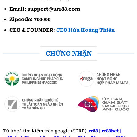
Email:
support@urr88.com
Zipcode: 700000
CEO & FOUNDER:
CEO Hứa Hoàng Thiên
CHỨNG NHẬN
Từ khoá tìm kiếm trên google (SERP):
rr88 | rr88bet |