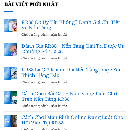
BÀI VIẾT MỚI NHẤT
RR88 Có Uy Tín Không? Đánh Giá Chi Tiết
Về Nền Tảng
Chức năng bình luận bị tắt
ở
RR88
Có
Đánh Giá RR88 – Nền Tảng Giải Trí Được Ưa
Uy
Chuộng Số 1 2026
Tín
Chức năng bình luận bị tắt
ở
Không?
Đánh
Đánh
Giá
RR88 Là Gì? Khám Phá Nền Tảng Được Yêu
Giá
RR88
Chi
Thích Hàng Đầu
–
Tiết
Chức năng bình luận bị tắt
ở
Nền
Về
RR88
Tảng
Nền
Là
Cách Chơi Bài Cào – Nắm Vững Luật Chơi
Giải
Tảng
Gì?
Trí
Trên Nền Tảng RR88
Khám
Được
Chức năng bình luận bị tắt
ở
Phá
Ưa
Cách
Nền
Chuộng
Chơi
Cách Chơi Mậu Binh Online Đúng Luật Cho
Tảng
Số
Bài
Được
Hội Viên Tại RR88
1
Cào
Yêu
2026
Chức năng bình luận bị tắt
ở