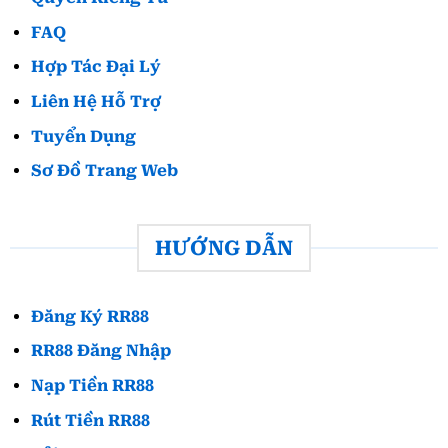
FAQ
Hợp Tác Đại Lý
Liên Hệ Hỗ Trợ
Tuyển Dụng
Sơ Đồ Trang Web
HƯỚNG DẪN
Đăng Ký RR88
RR88 Đăng Nhập
Nạp Tiền RR88
Rút Tiền RR88