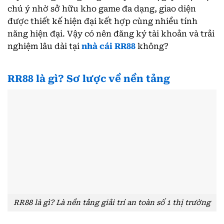
chú ý nhờ sở hữu kho game đa dạng, giao diện
được thiết kế hiện đại kết hợp cùng nhiều tính
năng hiện đại. Vậy có nên đăng ký tài khoản và trải
nghiệm lâu dài tại
nhà cái RR88
không?
RR88 là gì? Sơ lược về nền tảng
RR88 là gì? Là nền tảng giải trí an toàn số 1 thị trường