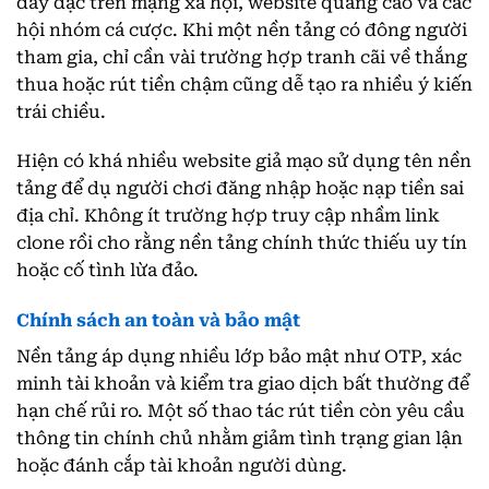
dày đặc trên mạng xã hội, website quảng cáo và các
hội nhóm cá cược. Khi một nền tảng có đông người
tham gia, chỉ cần vài trường hợp tranh cãi về thắng
thua hoặc rút tiền chậm cũng dễ tạo ra nhiều ý kiến
trái chiều.
Hiện có khá nhiều website giả mạo sử dụng tên nền
tảng để dụ người chơi đăng nhập hoặc nạp tiền sai
địa chỉ. Không ít trường hợp truy cập nhầm link
clone rồi cho rằng nền tảng chính thức thiếu uy tín
hoặc cố tình lừa đảo.
Chính sách an toàn và bảo mật
Nền tảng áp dụng nhiều lớp bảo mật như OTP, xác
minh tài khoản và kiểm tra giao dịch bất thường để
hạn chế rủi ro. Một số thao tác rút tiền còn yêu cầu
thông tin chính chủ nhằm giảm tình trạng gian lận
hoặc đánh cắp tài khoản người dùng.