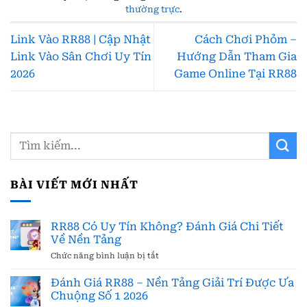
thường trực
.
Link Vào RR88 | Cập Nhật
Cách Chơi Phỏm –
Link Vào Sân Chơi Uy Tín
Hướng Dẫn Tham Gia
2026
Game Online Tại RR88
BÀI VIẾT MỚI NHẤT
RR88 Có Uy Tín Không? Đánh Giá Chi Tiết
Về Nền Tảng
Chức năng bình luận bị tắt
ở
RR88
Có
Đánh Giá RR88 – Nền Tảng Giải Trí Được Ưa
Uy
Chuộng Số 1 2026
Tín