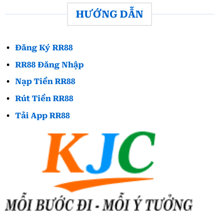
HƯỚNG DẪN
Đăng Ký RR88
RR88 Đăng Nhập
Nạp Tiền RR88
Rút Tiền RR88
Tải App RR88