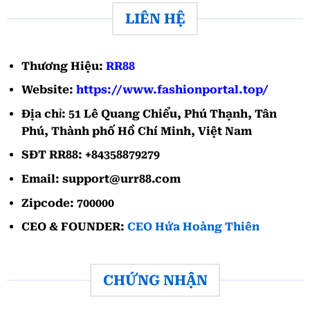
LIÊN HỆ
Thương Hiệu:
RR88
Website:
https://www.fashionportal.top/
Địa chỉ: 51 Lê Quang Chiểu, Phú Thạnh, Tân
Phú, Thành phố Hồ Chí Minh, Việt Nam
SĐT RR88: +84358879279
Email:
support@urr88.com
Zipcode: 700000
CEO & FOUNDER:
CEO Hứa Hoàng Thiên
CHỨNG NHẬN