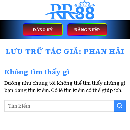
Bỏ
qua
nội
dung
ĐĂNG KÝ
ĐĂNG NHẬP
LƯU TRỮ TÁC GIẢ:
PHAN HẢI
Không tìm thấy gì
Dường như chúng tôi không thể tìm thấy những gì
bạn đang tìm kiếm. Có lẽ tìm kiếm có thể giúp ích.