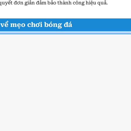
í quyết đơn giản đảm bảo thành công hiệu quả.
t về mẹo chơi bóng đá