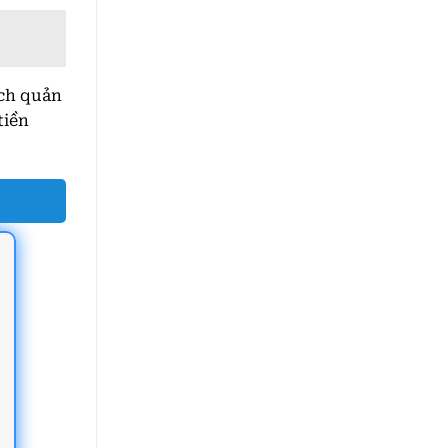
ách quản
tiền