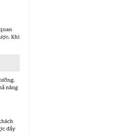
 quan
ược. Khi
 lưỡng.
khả năng
 khách
ược đầy