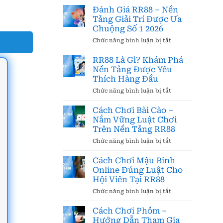
Có
Đánh Giá RR88 – Nền
Uy
Tảng Giải Trí Được Ưa
Tín
Chuộng Số 1 2026
Không?
Chức năng bình luận bị tắt
ở
Đánh
Đánh
Giá
Giá
Chi
RR88 Là Gì? Khám Phá
RR88
Tiết
Nền Tảng Được Yêu
–
Về
Thích Hàng Đầu
Nền
Nền
Chức năng bình luận bị tắt
ở
Tảng
Tảng
RR88
Giải
Là
Trí
Cách Chơi Bài Cào –
Gì?
Được
Nắm Vững Luật Chơi
Khám
Ưa
Trên Nền Tảng RR88
Phá
Chuộng
Chức năng bình luận bị tắt
ở
Nền
Số
Cách
Tảng
1
Chơi
Được
Cách Chơi Mậu Binh
2026
Bài
Yêu
Online Đúng Luật Cho
Cào
Thích
Hội Viên Tại RR88
–
Hàng
Chức năng bình luận bị tắt
ở
Nắm
Đầu
Cách
Vững
Chơi
Luật
Cách Chơi Phỏm –
Mậu
Chơi
Hướng Dẫn Tham Gia