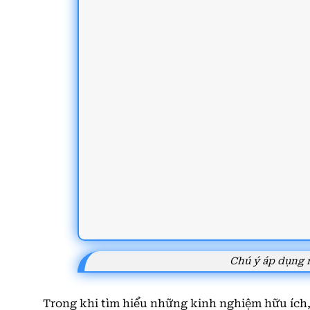
Chú ý áp dụng 
Trong khi tìm hiểu những kinh nghiệm hữu ích,