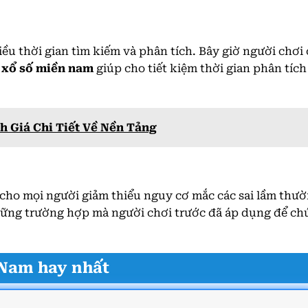
ều thời gian tìm kiếm và phân tích. Bây giờ người chơi 
 xổ số miền nam
giúp cho tiết kiệm thời gian phân tíc
 Giá Chi Tiết Về Nền Tảng
 cho mọi người giảm thiểu nguy cơ mắc các sai lầm thư
những trường hợp mà người chơi trước đã áp dụng để ch
 Nam hay nhất