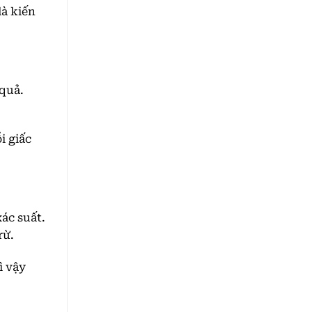
là kiến
quả.
i giấc
ác suất.
rừ.
ì vậy