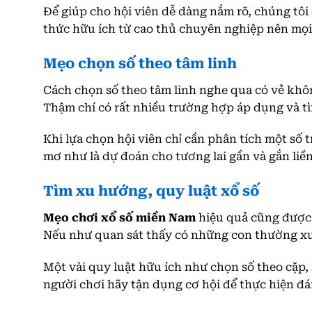
Để giúp cho hội viên dễ dàng nắm rõ, chúng tôi
thức hữu ích từ cao thủ chuyên nghiệp nên mọi
Mẹo chọn số theo tâm linh
Cách chọn số theo tâm linh nghe qua có vẻ kh
Thậm chí có rất nhiều trường hợp áp dụng và t
Khi lựa chọn hội viên chỉ cần phân tích một số 
mơ như là dự đoán cho tương lai gần và gắn liền
Tìm xu hướng, quy luật xổ số
Mẹo chơi xổ số miền Nam
hiệu quả cũng được 
Nếu như quan sát thấy có những con thường xuy
Một vài quy luật hữu ích như chọn số theo cặp,
người chơi hãy tận dụng cơ hội để thực hiện đá