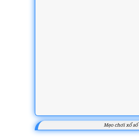
Mẹo chơi xổ số