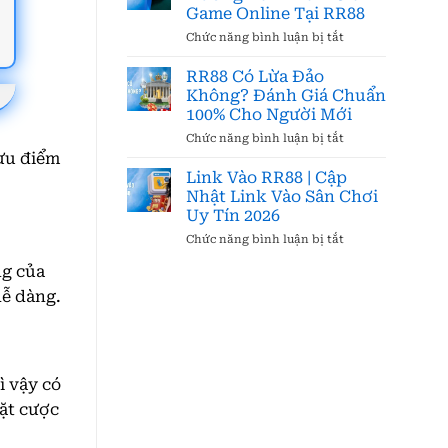
Binh
Trên
Game Online Tại RR88
Online
Nền
Chức năng bình luận bị tắt
ở
Đúng
Tảng
Cách
Luật
RR88
Chơi
Cho
RR88 Có Lừa Đảo
Phỏm
Hội
Không? Đánh Giá Chuẩn
–
Viên
100% Cho Người Mới
Hướng
Tại
Chức năng bình luận bị tắt
ở
Dẫn
RR88
RR88
ưu điểm
Tham
Có
Gia
Link Vào RR88 | Cập
Lừa
Game
Nhật Link Vào Sân Chơi
Đảo
Online
Uy Tín 2026
Không?
Tại
Chức năng bình luận bị tắt
ở
Đánh
RR88
Link
Giá
ng của
Vào
Chuẩn
RR88
100%
dễ dàng.
|
Cho
Cập
Người
Nhật
Mới
Link
Vào
ì vậy có
Sân
ặt cược
Chơi
Uy
Tín