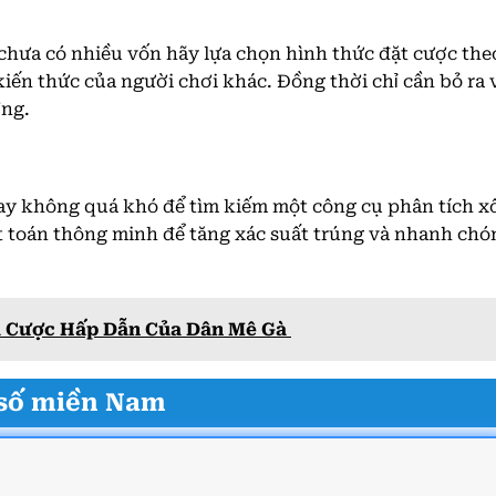
 chưa có nhiều vốn hãy lựa chọn hình thức đặt cược th
iến thức của người chơi khác. Đồng thời chỉ cần bỏ ra 
ởng.
ay không quá khó để tìm kiếm một công cụ phân tích xổ
 toán thông minh để tăng xác suất trúng và nhanh chó
Cá Cược Hấp Dẫn Của Dân Mê Gà
 số miền Nam